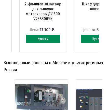
ия
2-фланцевый затвор
Шкаф управлен
для сыпучих
шнеками
материалов ДУ 300
V2FS300SN
 ₽
Цена:
13 300 ₽
Цена:
от 38 885 
Купить
Купить
Выполненные проекты в Москве и других регионах
России