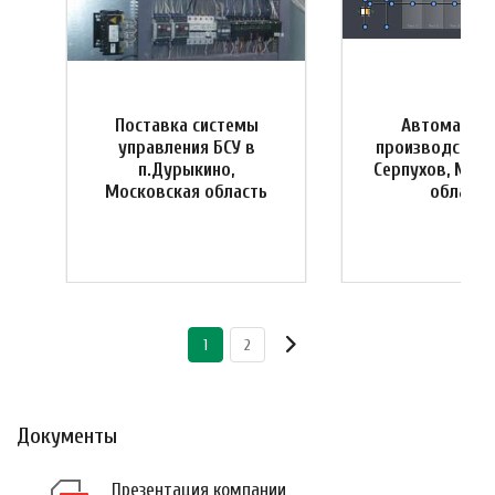
Поставка системы
Автоматиза
управления БСУ в
производства 
я
п.Дурыкино,
Серпухов, Мос
Московская область
область
1
2
Документы
Презентация компании