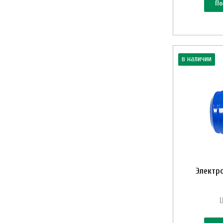
По
в наличии
Электр