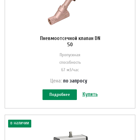
Пневмоотсечной клапан DN
50
Пропускная
способность
67 м3/час
Цена:
по зап
р
осу
Купить
Подробнее
в наличии