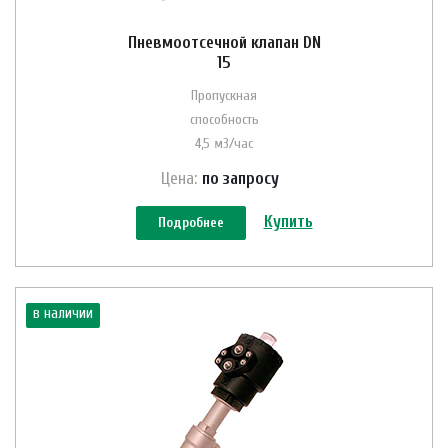
Пневмоотсечной клапан DN
15
Пропускная
способность
4,5 м3/час
Цена:
по зап
р
осу
Купить
Подробнее
в наличии