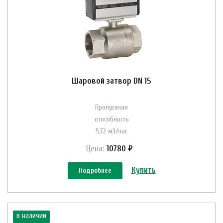
Шаровой затвор DN 15
Пропускная
способность
5,72 м3/час
Цена:
10780 ₽
Купить
Подробнее
в наличии