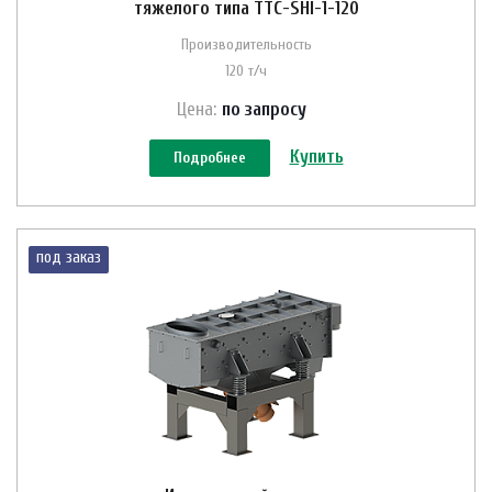
тяжелого типа ТТС-SHI-1-120
Производительность
120 т/ч
Цена:
по зап
р
осу
Купить
Подробнее
под заказ