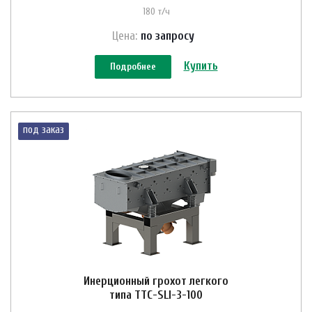
180 т/ч
Цена:
по зап
р
осу
Купить
Подробнее
под заказ
Инерционный грохот легкого
типа ТТС-SLI-3-100