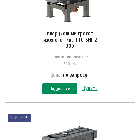
Инерционный грохот
тяжелого типа ТТС-SHI-2-
300
Производительность
300 т/ч
Цена:
по зап
р
осу
Купить
Подробнее
под заказ