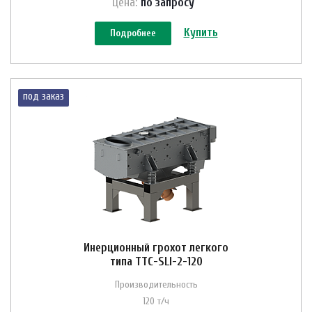
Цена:
по зап
р
осу
Купить
Подробнее
под заказ
Инерционный грохот легкого
типа ТТС-SLI-2-120
Производительность
120 т/ч