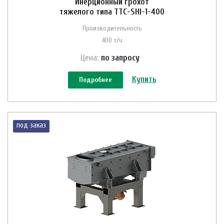
Инерционный грохот
тяжелого типа ТТС-SHI-1-400
Производительность
400 т/ч
Цена:
по зап
р
осу
Купить
Подробнее
под заказ