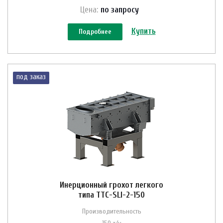
Цена:
по зап
р
осу
Купить
Подробнее
под заказ
Инерционный грохот легкого
типа ТТС-SLI-2-150
Производительность