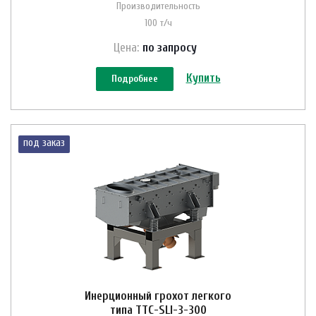
Производительность
100 т/ч
Цена:
по зап
р
осу
Купить
Подробнее
под заказ
Инерционный грохот легкого
типа ТТС-SLI-3-300