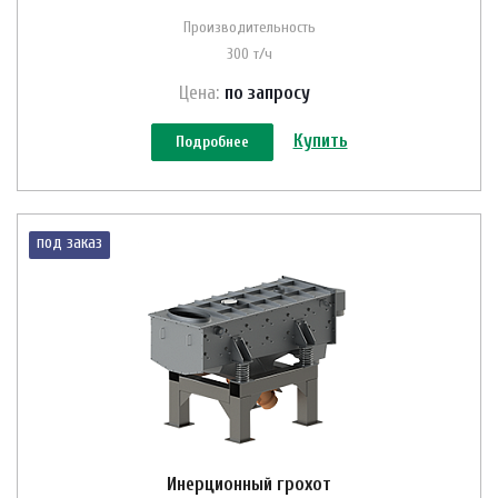
Производительность
300 т/ч
Цена:
по зап
р
осу
Купить
Подробнее
под заказ
Инерционный грохот