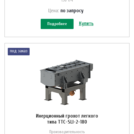
150 т/ч
Цена:
по зап
р
осу
Купить
Подробнее
под заказ
Инерционный грохот легкого
типа ТТС-SLI-2-180
Производительность