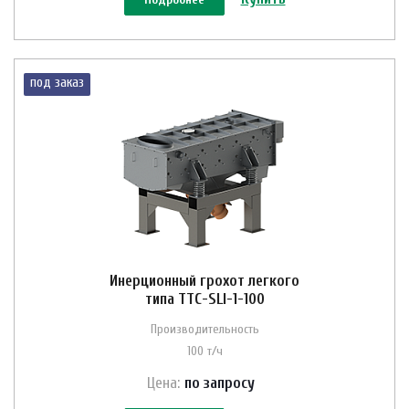
под заказ
Инерционный грохот легкого
типа ТТС-SLI-1-100
Производительность
100 т/ч
Цена:
по зап
р
осу