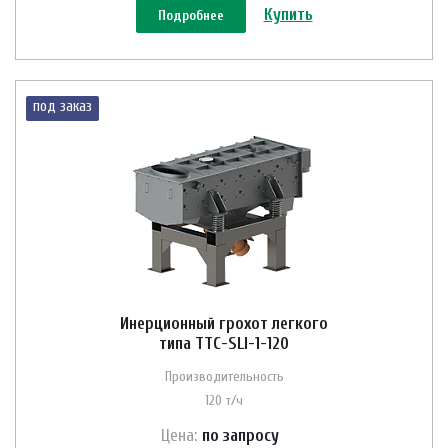
Купить
Подробнее
под заказ
Инерционный грохот легкого
типа ТТС-SLI-1-120
Производительность
120 т/ч
Цена:
по зап
р
осу