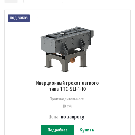
под заказ
Инерционный грохот легкого
типа ТТС-SLI-1-10
Производительность
10 т/ч
Цена:
по зап
р
осу
Купить
Подробнее