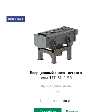
под заказ
Инерционный грохот легкого
типа ТТС-SLI-1-50
Производительность
50 т/ч
Цена:
по зап
р
осу
Купить
Подробнее