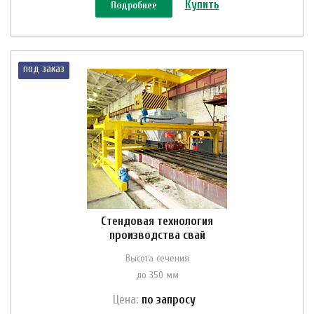
Купить
Подробнее
под заказ
Стендовая технология
производства свай
Высота сечения
до 350 мм
Цена:
по зап
р
осу