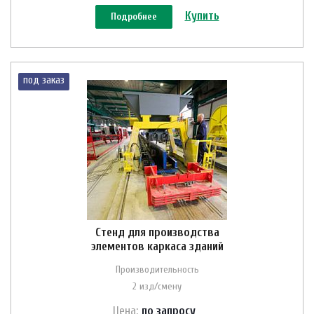
Купить
Подробнее
под заказ
Стенд для производства
элементов каркаса зданий
Производительность
2 изд/смену
Цена:
по зап
р
осу