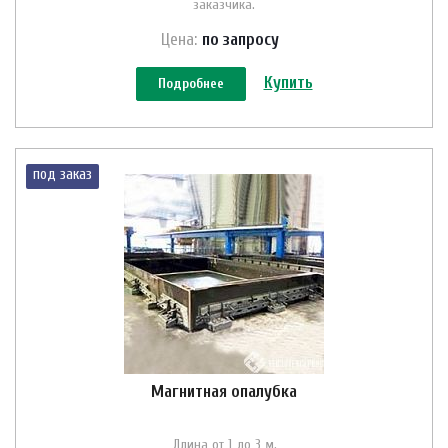
заказчика.
Цена:
по зап
р
осу
Купить
Подробнее
под заказ
Магнитная опалубка
Длина от 1 до 3 м.