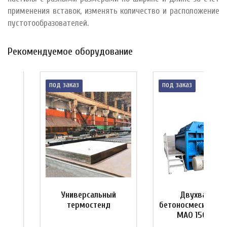
применения вставок, изменять количество и расположение
пустотообразователей.
Рекомендуемое оборудование
под заказ
под заказ
Универсальный
Двухвальны
а
термостенд
бетоносмеситель 
т
MAO 1500/100