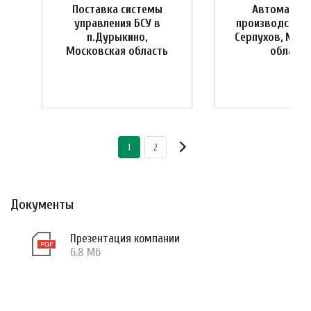
Поставка системы
Автоматиза
управления БСУ в
производства 
я
п.Дурыкино,
Серпухов, Мос
Московская область
область
1
2
Документы
Презентация компании
6.8 Мб