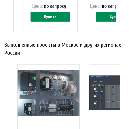
у
Цена:
по зап
р
осу
Цена:
по зап
р
осу (
Купить
Купить
Выполненные проекты в Москве и других регионах
России