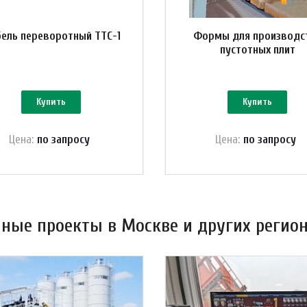
ель переворотный ТТС-1
Формы для производс
пустотных плит
Купить
Купить
Цена:
по зап
р
осу
Цена:
по зап
р
осу
ные проекты в Москве и других регион