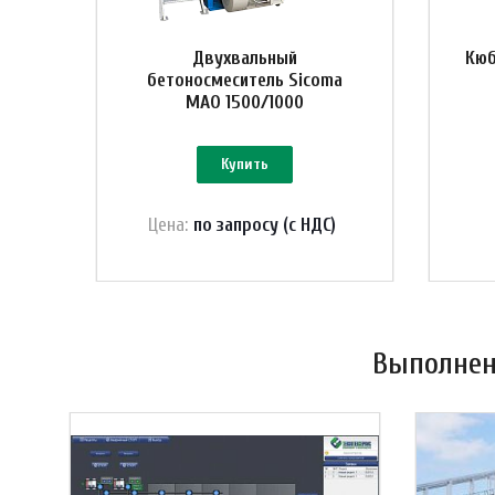
Двухвальный
Кюб
бетоносмеситель Sicoma
MAO 1500/1000
Купить
Цена:
по зап
р
осу (с НДС)
Выполнен