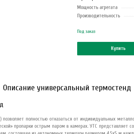
Мощность агрегата
Производительность
Под заказ
Купить
Описание универсальный термостенд
нд
) позволяет полностью отказаться от индивидуальных метал
ческой» пропарки острым паром в камерах. УТС представляет с
м, состоящее из автономных термозон размером 4,5х5 м кажда