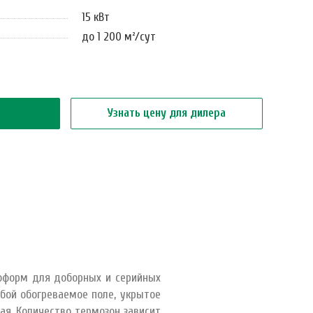
15 кВт
до 1 200 м²/сут
Узнать цену для дилера
лоформ для доборных и серийных
обой обогреваемое поле, укрытое
я. Количество термозон зависит