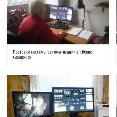
Смотреть проект
Поставки системы автоматизации в г.Южно-
Сахалинск
Смотреть проект