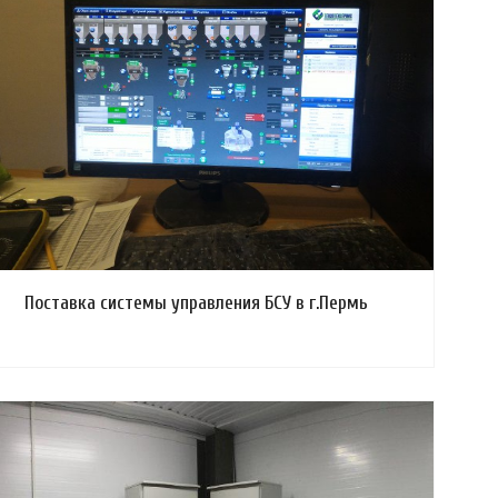
Смотреть проект
Поставка системы управления БСУ в г.Пермь