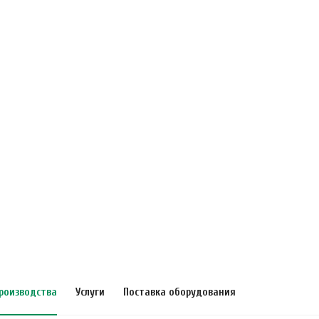
роизводства
Услуги
Поставка оборудования