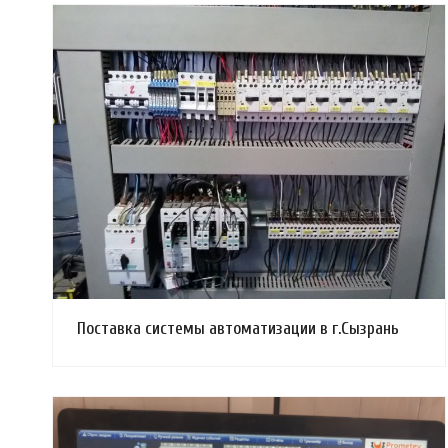
Смотреть проект
Поставка системы автоматизации в г.Сызрань