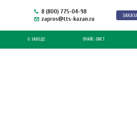
8 (800) 775-04-98
ЗАКАЗ
zapros@tts-kazan.ru
О ЗАВОДЕ
ПРАЙС-ЛИСТ