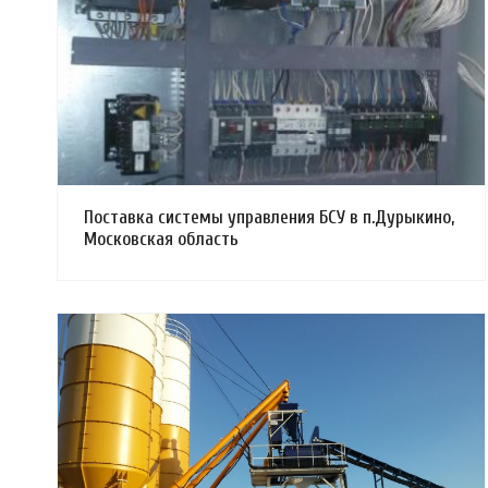
Смотреть проект
Поставка системы управления БСУ в п.Дурыкино,
Московская область
Смотреть проект