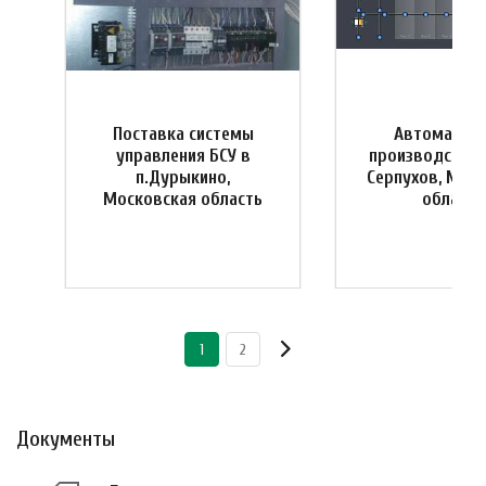
Поставка системы
Автоматиза
управления БСУ в
производства 
я
п.Дурыкино,
Серпухов, Мос
Московская область
область
1
2
Документы