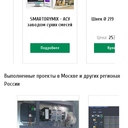
10 м
SMARTDRYMIX - АСУ
Шнек Ø 219 мм, L=
заводом сухих смесей
₽
Цена:
253 344 
Подробнее
Купить
Выполненные проекты в Москве и других регионах
России