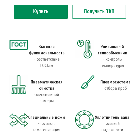
Купить
Получить ТКП
Высокая
Уникальный
функциональность
теплообменник
- соответствие
- контроль
ГОСТам
температуры
Пневматическая
Пневмосистема
очистка
отбора проб
смесительной
камеры
Специальные ножи
Уплотнитель вала
- высокая
высокой
гомогенизация
надежности