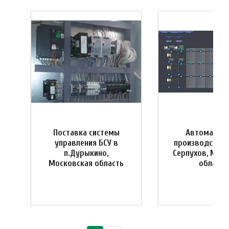
Поставка системы
Автоматиза
управления БСУ в
производства 
я
п.Дурыкино,
Серпухов, Мос
Московская область
область