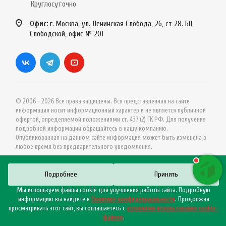
Круглосуточно
Офис:
г. Москва, ул. Ленинская Слобода, 26, ст 28. БЦ
Слободской, офис № 201
© 2006 - 2026 Все права защищены. Вся представленная на сайте
информация носит информационный характер и не является публичной
офертой, определяемой положениями ст. 437 (2) ГК РФ. Для получения
подробной информации обращайтесь в нашу компанию.
Опубликованная на данном сайте информация может быть изменена в
любое время без предварительного уведомления.
Подробнее
Принять
Мы используем файлы cookie для улучшения работы сайта. Подробную
информацию вы найдете в
Политике конфиденциальности
. Продолжая
просматривать этот сайт, вы соглашаетесь с
условиями использования cookie–
файлов
.