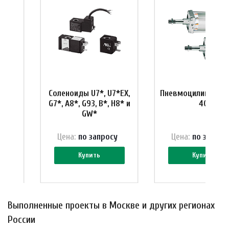
шкаф
Соленоиды U7*, U7*EX,
Пневмоцилиндры 
G7*, A8*, G93, B*, H8* и
40
GW*
у
Цена:
по зап
р
осу
Цена:
по зап
р
ос
Купить
Купить
Выполненные проекты в Москве и других регионах
России