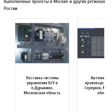
Выполненные проекты в Москве и других регионах
России
Поставка системы
Автоматиза
управления БСУ в
производства 
я
п.Дурыкино,
Серпухов, Мос
Московская область
область