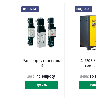
под заказ
под заказ
ерия
Распределители серия
A-2208 Винтов
3
компрессор
у
Цена:
по зап
р
осу
Цена:
по зап
р
ос
Купить
Купить