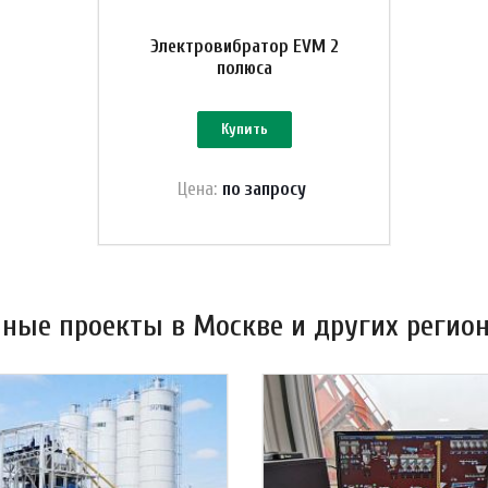
Электровибратор EVM 2
полюса
Купить
Цена:
по зап
р
осу
ные проекты в Москве и других регион