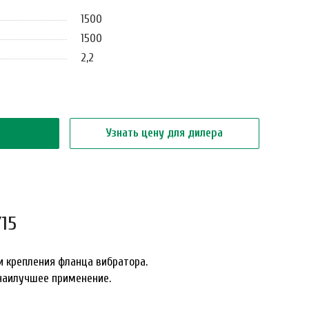
1500
1500
2,2
Узнать цену для дилера
15
и крепления фланца вибратора.
 наилучшее применение.