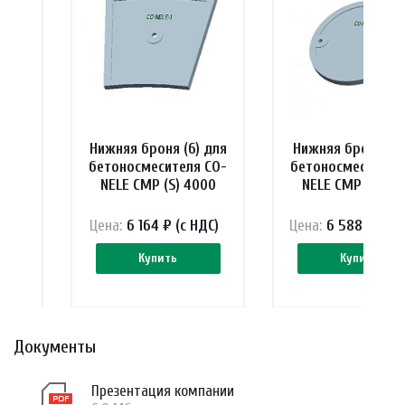
 для
Нижняя броня (6) для
Нижняя броня (1)
 CO-
бетоносмесителя CO-
бетоносмесителя
000
NELE CMP (S) 4000
NELE CMP (S) 40
ДС)
Цена:
6 164 ₽ (с НДС)
Цена:
6 588 ₽ (с Н
Купить
Купить
Документы
Презентация компании