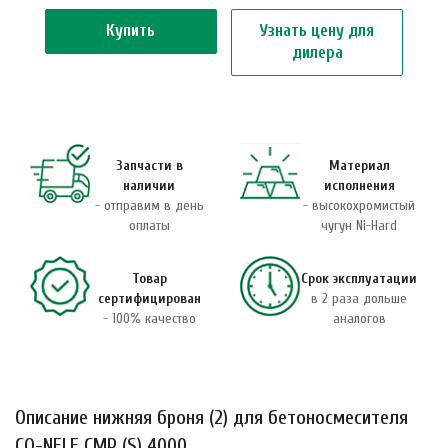
Купить
Узнать цену для
дилера
Запчасти в
Материал
наличии
исполнения
- отправим в день
- высокохромистый
оплаты
чугун Ni-Hard
Товар
Срок эксплуатации
сертифицирован
в 2 раза дольше
- 100% качество
аналогов
Описание нижняя броня (2) для бетоносмесителя
CO-NELE CMP (S) 4000