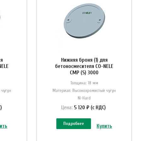
ля
Нижняя броня (1) для
NELE
бетоносмесителя CO-NELE
CMP (S) 3000
Толщина: 18 мм
 чугун
Материал: Высокохромистый чугун
Ni-Hard
)
Цена:
5 120 ₽ (с НДС)
Подробнее
ить
Купить