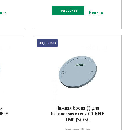
Подробнее
ить
Купить
под заказ
ля
Нижняя броня (1) для
NELE
бетоносмесителя CO-NELE
CMP (S) 750
Толщина: 18 мм