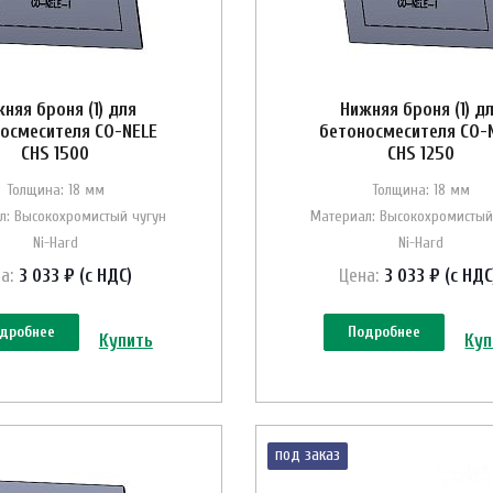
няя броня (1) для
Нижняя броня (1) д
осмесителя CO-NELE
бетоносмесителя CO-
CHS 1500
CHS 1250
Толщина: 18 мм
Толщина: 18 мм
л: Высокохромистый чугун
Материал: Высокохромистый
Ni-Hard
Ni-Hard
а:
3 033 ₽ (с НДС)
Цена:
3 033 ₽ (с НДС
дробнее
Подробнее
Купить
Куп
под заказ