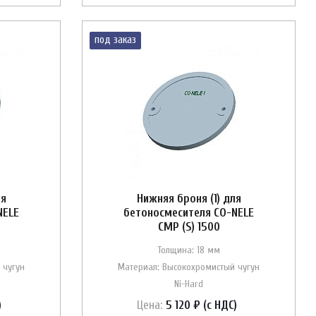
под заказ
ля
Нижняя броня (1) для
NELE
бетоносмесителя CO-NELE
CMP (S) 1500
Толщина: 18 мм
 чугун
Материал: Высокохромистый чугун
Ni-Hard
)
Цена:
5 120 ₽ (с НДС)