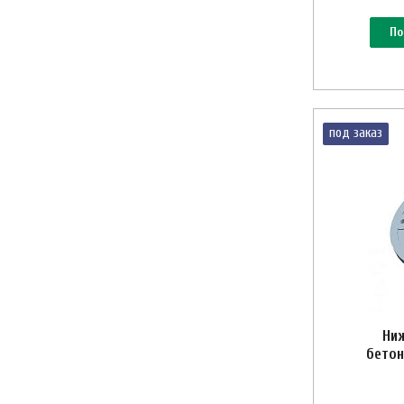
По
под заказ
Ниж
бетон