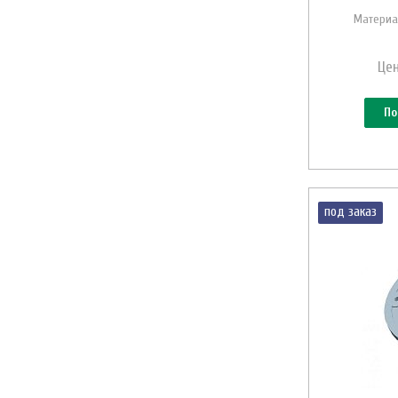
Материа
Цен
По
под заказ