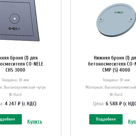
няя броня (1) для
Нижняя броня (1) д
осмесителя CO-NELE
бетоносмесителя CO-
CHS 3000
CMP (S) 4000
Толщина: 18 мм
Толщина: 18 мм
л: Высокохромистый чугун
Материал: Высокохромистый
Ni-Hard
Ni-Hard
а:
4 247 ₽ (с НДС)
Цена:
6 588 ₽ (с НДС
дробнее
Подробнее
Купить
Куп