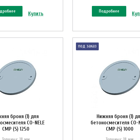
дробнее
Подробнее
Купить
Куп
под заказ
няя броня (1) для
Нижняя броня (1) д
осмесителя CO-NELE
бетоносмесителя CO-
CMP (S) 1250
CMP (S) 1000
Толщина: 18 мм
Толщина: 18 мм