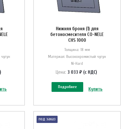
ля
Нижняя броня (1) для
NELE
бетоносмесителя CO-NELE
CHS 1000
Толщина: 18 мм
 чугун
Материал: Высокохромистый чугун
Ni-Hard
)
Цена:
3 033 ₽ (с НДС)
Подробнее
ить
Купить
под заказ