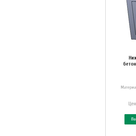
Ниж
бетон
Материа
Цен
По