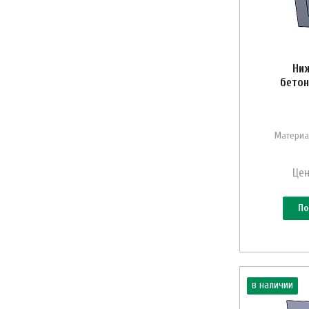
Ниж
бетон
Материа
Цен
По
в наличии