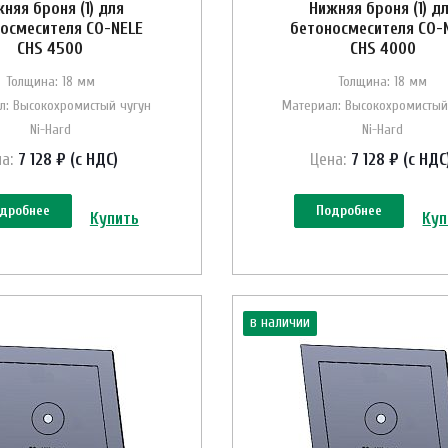
няя броня (1) для
Нижняя броня (1) д
осмесителя CO-NELE
бетоносмесителя CO-
CHS 4500
CHS 4000
Толщина: 18 мм
Толщина: 18 мм
л: Высокохромистый чугун
Материал: Высокохромистый
Ni-Hard
Ni-Hard
а:
7 128 ₽ (с НДС)
Цена:
7 128 ₽ (с НДС
дробнее
Подробнее
Купить
Куп
в наличии