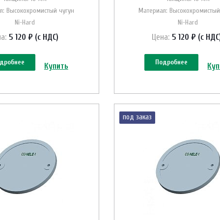
л: Высокохромистый чугун
Материал: Высокохромистый
Ni-Hard
Ni-Hard
а:
5 120 ₽ (с НДС)
Цена:
5 120 ₽ (с НДС
дробнее
Подробнее
Купить
Куп
под заказ