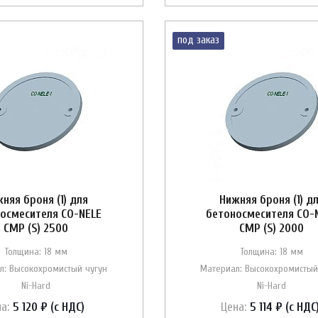
под заказ
няя броня (1) для
Нижняя броня (1) д
осмесителя CO-NELE
бетоносмесителя CO-
CMP (S) 2500
CMP (S) 2000
Толщина: 18 мм
Толщина: 18 мм
л: Высокохромистый чугун
Материал: Высокохромистый
Ni-Hard
Ni-Hard
а:
5 120 ₽ (с НДС)
Цена:
5 114 ₽ (с НДС