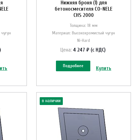
ля
Нижняя броня (1) для
NELE
бетоносмесителя CO-NELE
CHS 2000
Толщина: 18 мм
 чугун
Материал: Высокохромистый чугун
Ni-Hard
)
Цена:
4 247 ₽ (с НДС)
Подробнее
ить
Купить
в наличии