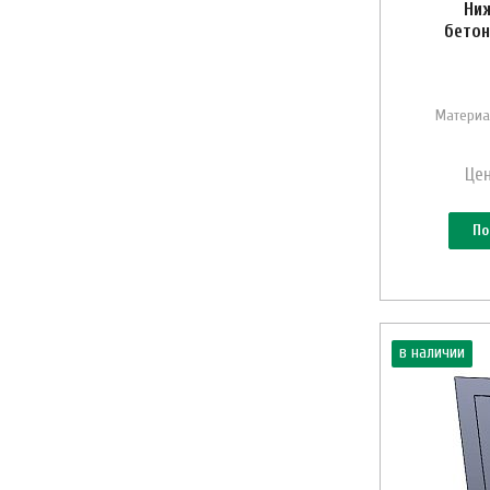
Ниж
бетон
Материа
Цен
По
в наличии