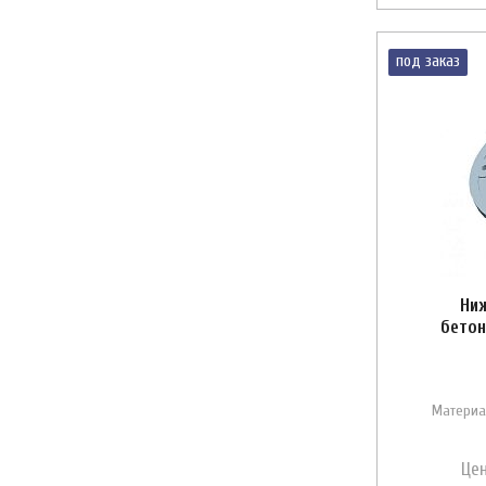
под заказ
Ниж
бетон
Материа
Цен