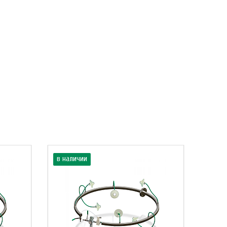
в наличии
в нал