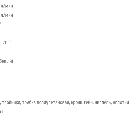
0 л/мин
0 л/мин
"
+170°С
белый)
, тройники, трубка полиуретановая, кронштейн, ниппель, уплотни
шт