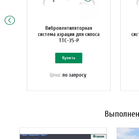
Вибровентиляторная
оса
система аэрации для силоса
сис
ТТС-35-Р
Купить
Цена:
по зап
р
осу
Выполнен