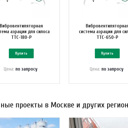
Вибровентиляторная
Вибровентиляторна
тема аэрации для силоса
система аэрации для си
ТТС-180-Р
ТТС-650-Р
Купить
Купить
Цена:
по зап
р
осу
Цена:
по зап
р
осу
ные проекты в Москве и других регион