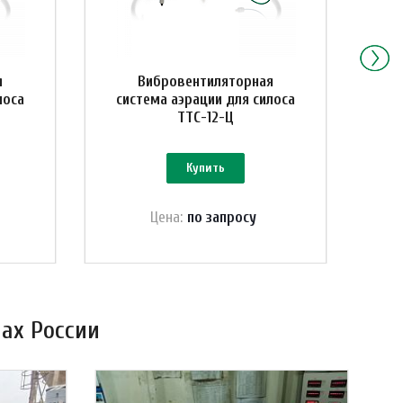
я
Вибровентиляторная
лоса
система аэрации для силоса
си
ТТС-12-Ц
Купить
Цена:
по зап
р
осу
ах России