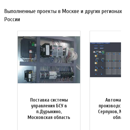
Выполненные проекты в Москве и других регионах
России
Поставка системы
Автоматиза
управления БСУ в
производства 
я
п.Дурыкино,
Серпухов, Мос
Московская область
область