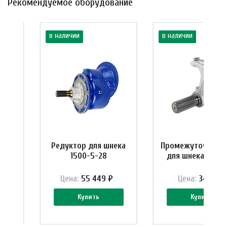
Рекомендуемое оборудование
в наличии
в наличии
ктора
Редуктор для шнека
Промежуточная о
1500-5-28
для шнека Ø168
у
Цена:
55 449 ₽
Цена:
3410 ₽
Купить
Купить