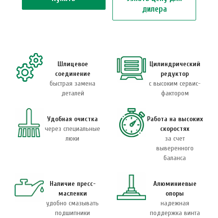
дилера
Шлицевое
Цилиндрический
соединение
редуктор
быстрая замена
с высоким сервис-
деталей
фактором
Удобная очистка
Работа на высоких
через специальные
скоростях
люки
за счет
выверенного
баланса
Наличие пресс-
Алюминиевые
масленки
опоры
удобно смазывать
надежная
подшипники
поддержка винта