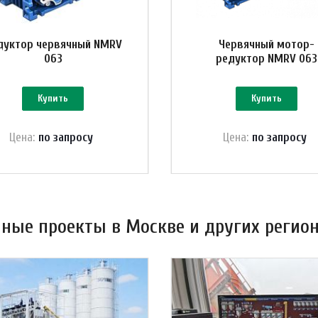
дуктор червячный NMRV
Червячный мотор-
063
редуктор NMRV 063
Купить
Купить
Цена:
по зап
р
осу
Цена:
по зап
р
осу
ные проекты в Москве и других регион