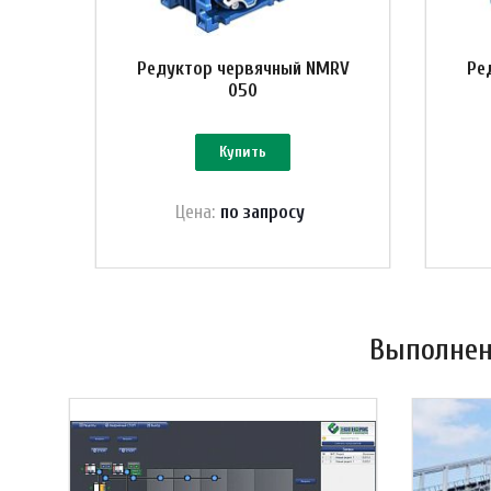
Редуктор червячный NMRV
Ре
050
Купить
Цена:
по зап
р
осу
Выполнен