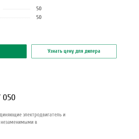
50
50
Узнать цену для дилера
 050
единяющие электродвигатель и
х незаменимыми в