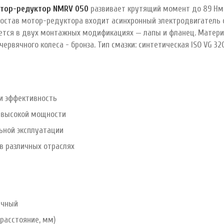
отор-редуктор NMRV 050
развивает крутящий момент до 89 Нм
В состав мотор-редуктора входит асинхронный электродвигатель
ается в двух монтажных модификациях — лапы и фланец. Матери
червячного колеса - бронза. Тип смазки: синтетическая ISO VG 32
и эффективность
и высокой мощности
ьной эксплуатации
в различных отраслях
ячный
расстояние, мм)