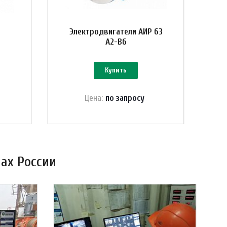
Электродвигатели АИР 63
A2-B6
Купить
Цена:
по зап
р
осу
ах России