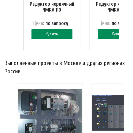
чный
Редуктор червячный
Редуктор червяч
NMRV 110
NMRV 090
у
Цена:
по зап
р
осу
Цена:
по зап
р
ос
Купить
Купить
Выполненные проекты в Москве и других регионах
России