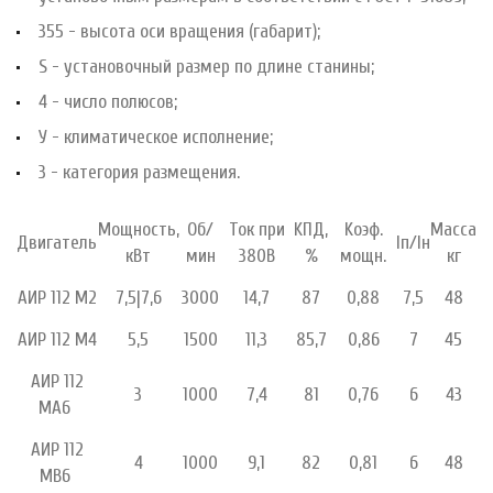
355 - высота оси вращения (габарит);
S - установочный размер по длине станины;
4 - число полюсов;
У - климатическое исполнение;
3 - категория размещения.
Мощность,
Об/
Ток при
KПД,
Kоэф.
Масса
Двигатель
Iп/Iн
кВт
мин
380В
%
мощн.
кг
АИР 112 М2
7,5|7,6
3000
14,7
87
0,88
7,5
48
АИР 112 М4
5,5
1500
11,3
85,7
0,86
7
45
АИР 112
3
1000
7,4
81
0,76
6
43
МА6
АИР 112
4
1000
9,1
82
0,81
6
48
МВ6