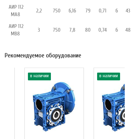
АИР 112
2,2
750
6,16
79
0,71
6
43
МА8
АИР 112
3
750
7,8
80
0,74
6
48
МВ8
Рекомендуемое оборудование
в наличии
в наличии