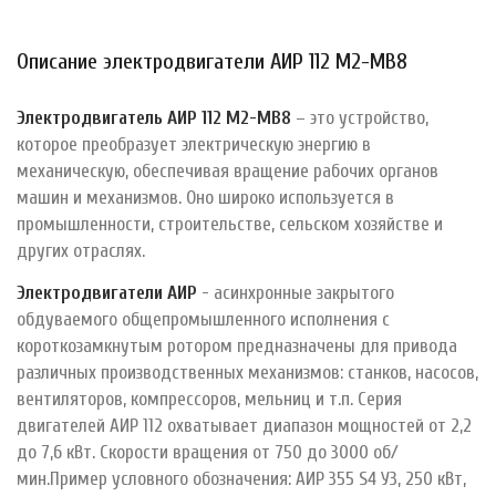
Описание электродвигатели АИР 112 M2-MB8
Электродвигатель АИР 112 M2-MB8
– это устройство,
которое преобразует электрическую энергию в
механическую, обеспечивая вращение рабочих органов
машин и механизмов. Оно широко используется в
промышленности, строительстве, сельском хозяйстве и
других отраслях.
Электродвигатели АИР
- асинхронные закрытого
обдуваемого общепромышленного исполнения с
короткозамкнутым ротором прeдназначены для привода
рaзличных производственных механизмов: станков, насосов,
вентиляторов, компрессоров, мельниц и т.п. Серия
двигателей АИР 112 охватывает диапазон мощностей от 2,2
до 7,6 кВт. Скорости вращения от 750 до 3000 об/
мин.Пример условного обозначения: АИР 355 S4 У3, 250 кВт,