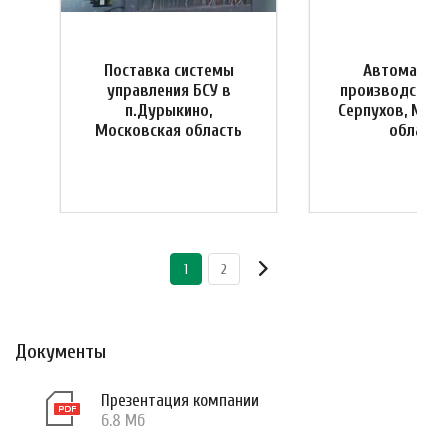
Поставка системы
Автоматиза
управления БСУ в
производства 
я
п.Дурыкино,
Серпухов, Мос
Московская область
область
1
2
Документы
Презентация компании
6.8 Мб