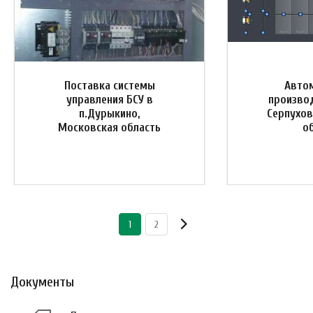
Поставка системы
Авто
управления БСУ в
производ
п.Дурыкино,
Серпухов
Московская область
о
1
2
Документы