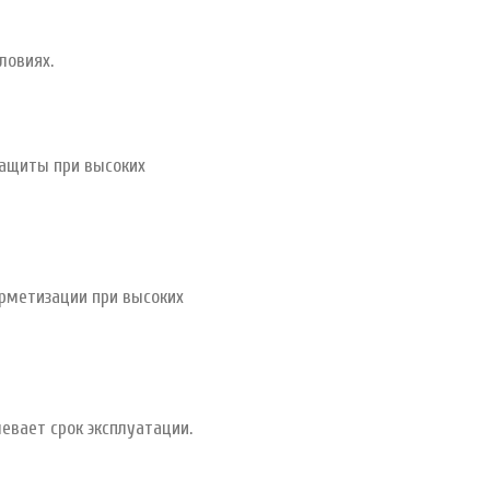
ловиях.
защиты при высоких
рметизации при высоких
левает срок эксплуатации.