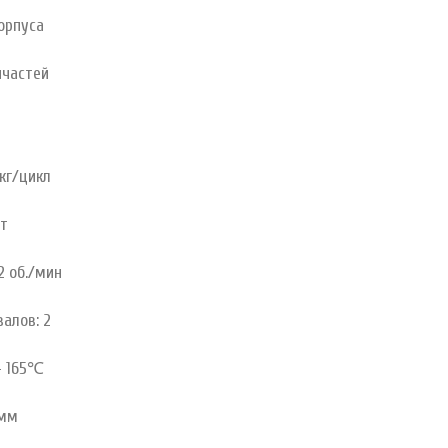
орпуса
пчастей
кг/цикл
т
 об./мин
алов: 2
– 165℃
 мм