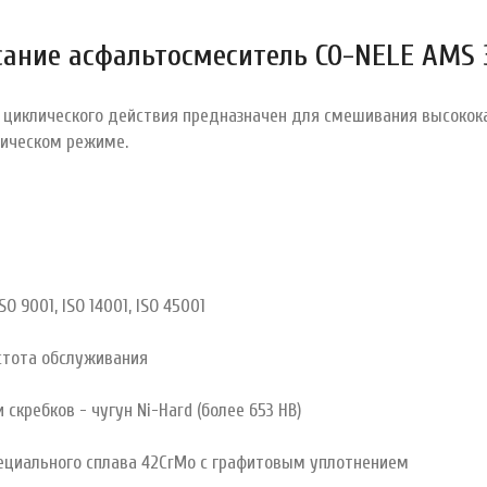
сание асфальтосмеситель CO-NELE AMS 
 циклического действия предназначен для смешивания высоко
тическом режиме.
9001, ISO 14001, ISO 45001
тота обслуживания
кребков - чугун Ni-Hard (более 653 HB)
циального сплава 42CrMo с графитовым уплотнением