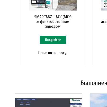
SMARTABZ - АСУ (МСУ)
асфальтобетонным
асф
заводом
Подробнее
Цена:
по зап
р
осу
Выполнен