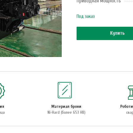
Приводная мощность
Под заказ
Купить
тия
Материал брони
Роботи
яца
Ni-Hard (более 653 HB)
сва