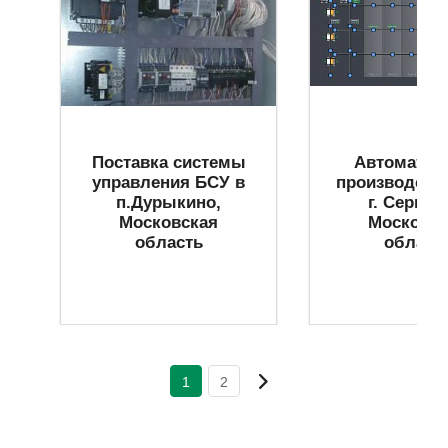
Поставка системы
Автоматиз
У
управления БСУ в
производств
п.Дурыкино,
г. Серпух
Московская
Московск
область
област
1
2