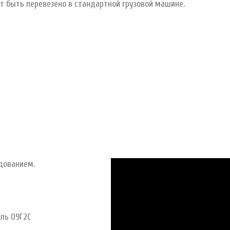
т быть перевезено в стандартной грузовой машине.
дованием.
аль 09Г2С