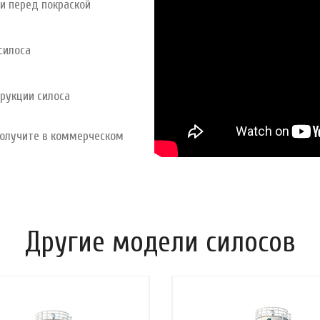
и перед покраской
силоса
трукции силоса
 получите в коммерческом
Другие модели силосов