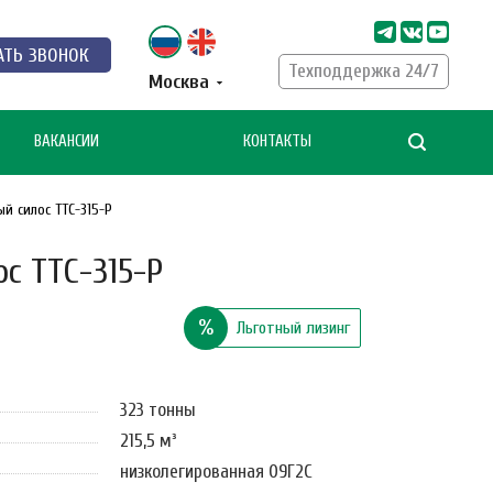
АТЬ ЗВОНОК
Техподдержка 24/7
Москва
ВАКАНСИИ
КОНТАКТЫ
й силос ТТС-315-Р
с ТТС-315-Р
%
Льготный лизинг
323 тонны
215,5 м³
низколегированная 09Г2С