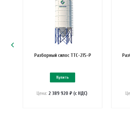
-Р
Разборный силос ТТС-215-Р
Раз
Купить
Цена:
2 389 920 ₽ (с НДС)
Це