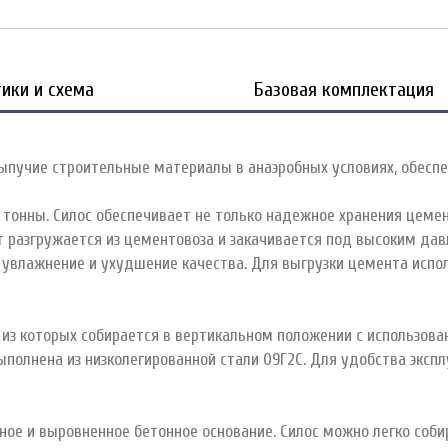
ики и схема
Базовая комплектация
ыпучие строительные материалы в анаэробных условиях, обеспе
тонны. Силос обеспечивает не только надежное хранения цемен
разгружается из цементовоза и закачивается под высоким давл
 увлажнение и ухудшение качества. Для выгрузки цемента испо
 из которых собирается в вертикальном положении с использова
ыполнена из низколегированной стали 09Г2С. Для удобства эксп
ное и выровненное бетонное основание. Силос можно легко собир