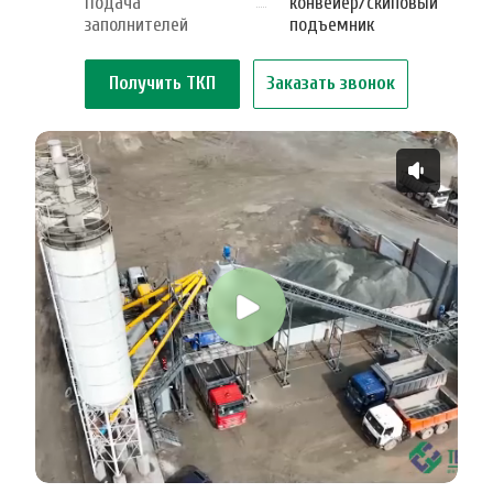
Подача
конвейер/cкиповый
заполнителей
подъемник
Получить ТКП
Заказать звонок