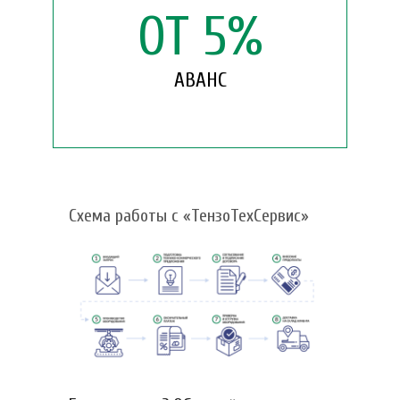
ОТ
5
%
АВАНС
Схема работы с «ТензоТехСервис»