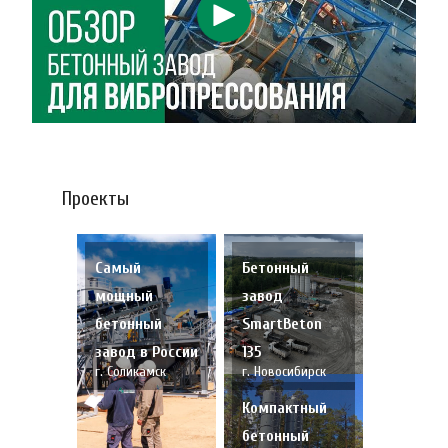
Проекты
Самый
Бетонный
мощный
завод
бетонный
SmartBeton
завод в России
135
г. Соликамск
г. Новосибирск
Компактный
бетонный