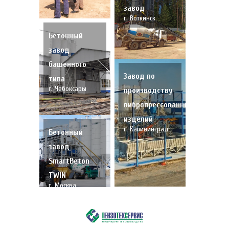
завод
г. Воткинск
Бетонный
завод
башенного
Завод по
типа
г. Чебоксары
производству
вибропрессованных
изделий
г. Калининград
Бетонный
завод
SmartBeton
TWIN
г. Москва