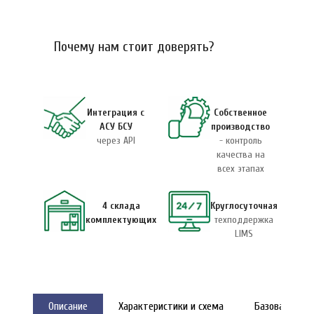
Почему нам стоит доверять?
Интеграция с
Собственное
АСУ БСУ
производство
через API
- контроль
качества на
всех этапах
4 склада
Круглосуточная
комплектующих
техподдержка
LIMS
Описание
Характеристики и схема
Базовая ком