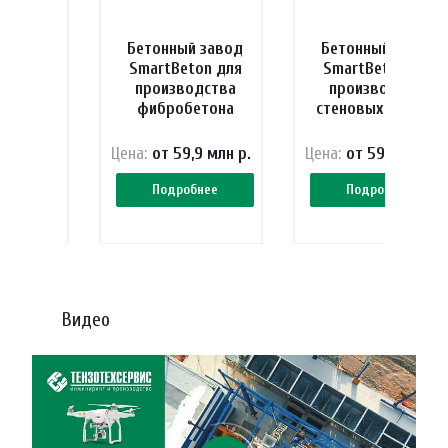
альный
Бетонный завод
Бетонный завод
ля ЖБИ
SmartBeton для
SmartBeton для
eton
производства
производства
фибробетона
стеновых панелей
,9 млн
р.
Цена:
от 59,9 млн
р.
Цена:
от 59,9 млн
р.
бнее
Подробнее
Подробнее
Видео