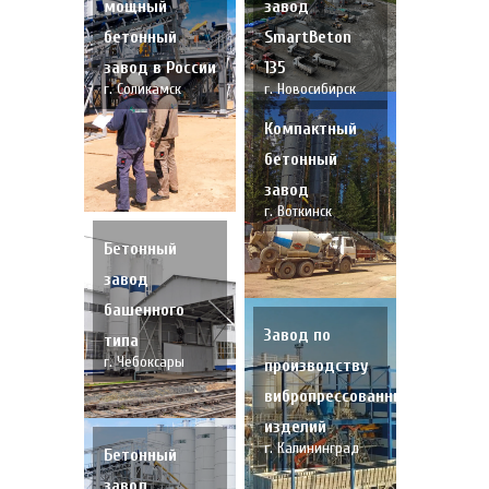
мощный
завод
бетонный
SmartBeton
завод в России
135
г. Соликамск
г. Новосибирск
Компактный
бетонный
завод
г. Воткинск
Бетонный
завод
башенного
Завод по
типа
г. Чебоксары
производству
вибропрессованных
изделий
г. Калининград
Бетонный
завод