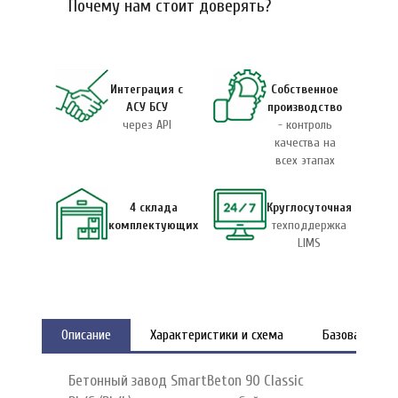
Почему нам стоит доверять?
Интеграция с
Собственное
АСУ БСУ
производство
через API
- контроль
качества на
всех этапах
4 склада
Круглосуточная
комплектующих
техподдержка
LIMS
Описание
Характеристики и схема
Базовая ком
Бетонный завод SmartBeton 90 Classic