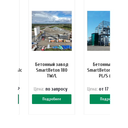
й завод
Бетонный завод
Бетонный завод
135 Classic
SmartBeton 180
SmartBeton 60 Class
/L
TW/L
PL/S (PL/L)
 393 200 ₽
Цена:
по зап
р
осу
Цена:
от 17 047 973 
обнее
Подробнее
Подробнее