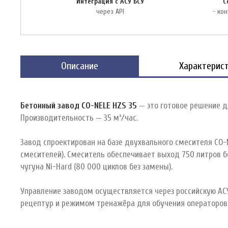
Интеграция с АСУ БСУ
С
через API
- кон
Описание
Характерист
Бетонный завод CO-NELE HZS 35
— это готовое решение дл
Производительность — 35 м³/час.
Завод спроектирован на базе двухвального смесителя CO-
смесителей). Смеситель обеспечивает выход 750 литров 
чугуна Ni-Hard (80 000 циклов без замены).
Управление заводом осуществляется через российскую АСУ
рецептур и режимом тренажёра для обучения операторов