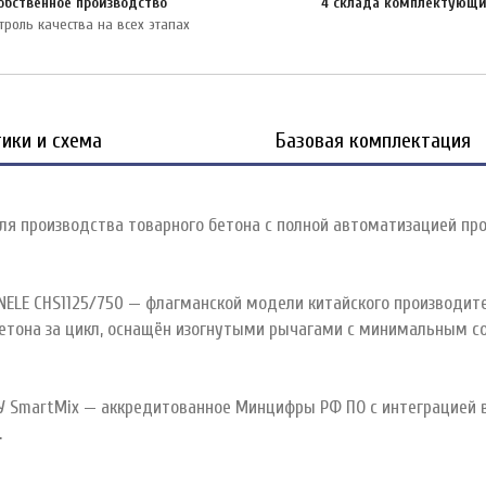
обственное производство
4 склада комплектующ
троль качества на всех этапах
ики и схема
Базовая комплектация
я производства товарного бетона с полной автоматизацией проц
NELE CHS1125/750 — флагманской модели китайского производит
бетона за цикл, оснащён изогнутыми рычагами с минимальным с
 SmartMix — аккредитованное Минцифры РФ ПО с интеграцией в 1С
.