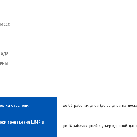
лассе
вода
чены
ок изготовления
до 60 рабочих дней (до 30 дней на доста
оки проведения ШМР и
до 14 рабочих дней с утвержденной дат
НР