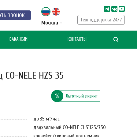
АТЬ ЗВОНОК
Техподдержка 24/7
Москва
ВАКАНСИИ
КОНТАКТЫ
д CO-NELE HZS 35
%
Льготный лизинг
до 35 м³/час
двухвальный CO-NELE CHS1125/750
конвейер/cкиповый подъемник