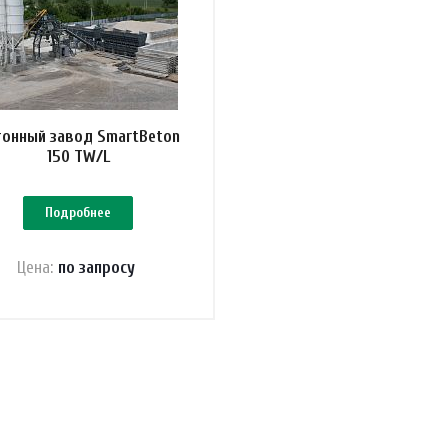
тонный завод SmartBeton
150 TW/L
Подробнее
Цена:
по зап
р
осу