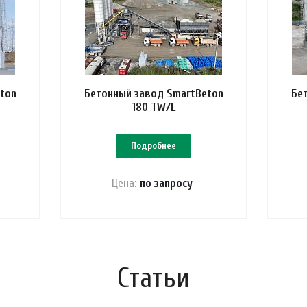
ton
Бетонный завод SmartBeton
Бе
180 TW/L
Подробнее
Цена:
по зап
р
осу
Статьи