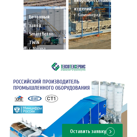
вибропрессованных
изделий
г. Калининград
Бетонный
завод
SmartBeton
TWIN
г. Москва
Оставить заявку