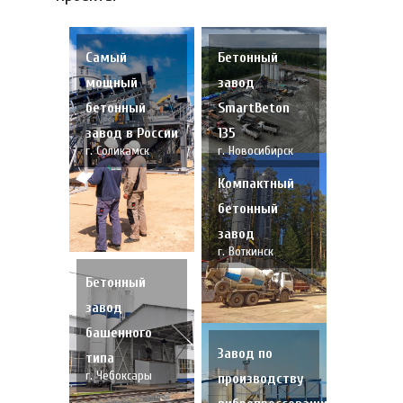
Самый
Бетонный
мощный
завод
бетонный
SmartBeton
завод в России
135
г. Соликамск
г. Новосибирск
Компактный
бетонный
завод
г. Воткинск
Бетонный
завод
башенного
Завод по
типа
г. Чебоксары
производству