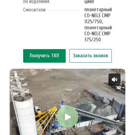
по изделиям
цикл
планетарный
Смесители
CO-NELE CMP
1125/750,
планетарный
CO-NELE CMP
375/250
Получить ТКП
Заказать звонок