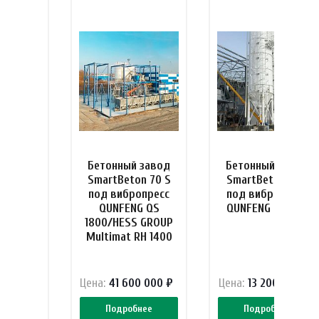
 завод
Бетонный завод
Бетонный завод
n 60 S
SmartBeton 70 S
SmartBeton 15 S
опресс
под вибропресс
под вибропресс
G QS
QUNFENG QS
QUNFENG QF 400
 GROUP
1800/HESS GROUP
RH 1000
Multimat RH 1400
0 000 ₽
Цена:
41 600 000 ₽
Цена:
13 200 000 ₽
нее
Подробнее
Подробнее