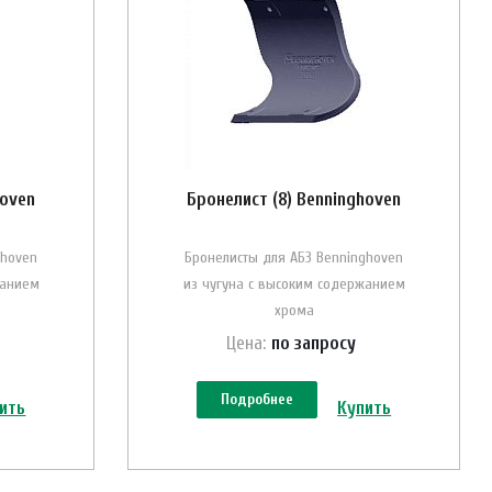
hoven
Бронелист (8) Benninghoven
ghoven
Бронелисты для АБЗ Benninghoven
жанием
из чугуна с высоким содержанием
хрома
Цена:
по зап
р
осу
Подробнее
ить
Купить