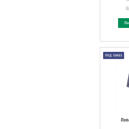
Ц
По
под заказ
Лоп