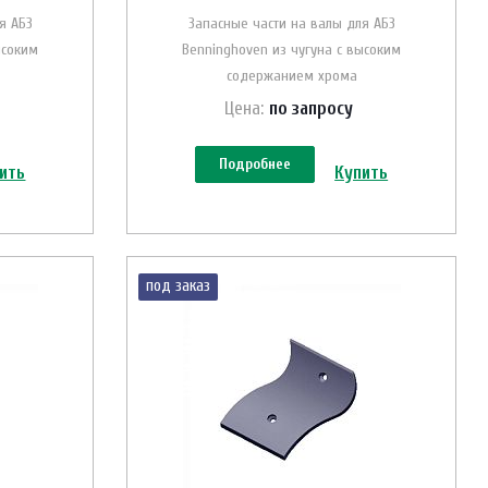
я АБЗ
Запасные части на валы для АБЗ
ысоким
Benninghoven из чугуна с высоким
содержанием хрома
Цена:
по зап
р
осу
Подробнее
ить
Купить
под заказ