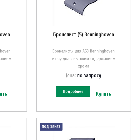
hoven
Бронелист (5) Benninghoven
ghoven
Бронелисты для АБЗ Benninghoven
жанием
из чугуна с высоким содержанием
хрома
Цена:
по зап
р
осу
Подробнее
ить
Купить
под заказ