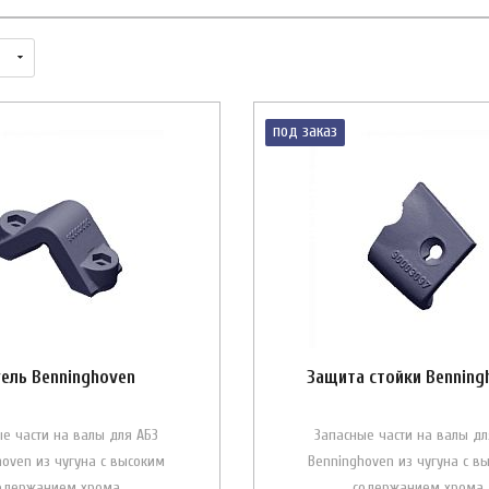
под заказ
гель Benninghoven
Защита стойки Benning
е части на валы для АБЗ
Запасные части на валы дл
hoven из чугуна с высоким
Benninghoven из чугуна с в
одержанием хрома
содержанием хрома