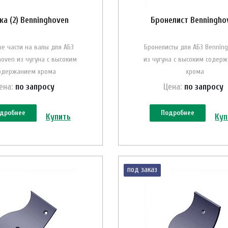
ка (2) Benninghoven
Бронелист Benningho
е части на валы для АБЗ
Бронелисты для АБЗ Bennin
hoven из чугуна с высоким
из чугуна с высоким содер
одержанием хрома
хрома
ена:
по зап
р
осу
Цена:
по зап
р
осу
дробнее
Подробнее
Купить
Куп
под заказ