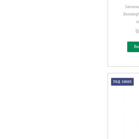
Запасны
Benning
с
Ц
По
под заказ