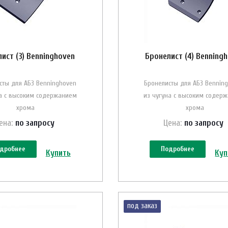
ист (3) Benninghoven
Бронелист (4) Benning
сты для АБЗ Benninghoven
Бронелисты для АБЗ Bennin
на с высоким содержанием
из чугуна с высоким содер
хрома
хрома
ена:
по зап
р
осу
Цена:
по зап
р
осу
дробнее
Подробнее
Купить
Куп
под заказ