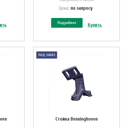
Цена:
по зап
р
осу
Подробнее
ить
Купить
под заказ
oven
Стойка Benninghoven