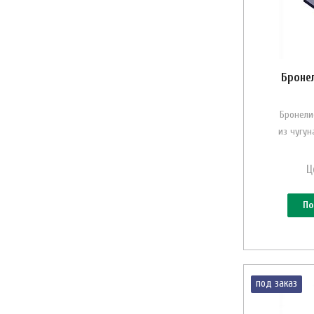
Бронел
Бронели
из чугу
Ц
По
под заказ