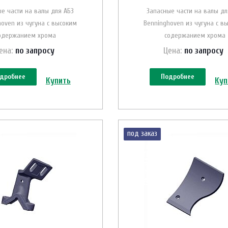
е части на валы для АБЗ
Запасные части на валы дл
hoven из чугуна с высоким
Benninghoven из чугуна с в
одержанием хрома
содержанием хрома
ена:
по зап
р
осу
Цена:
по зап
р
осу
дробнее
Подробнее
Купить
Куп
под заказ