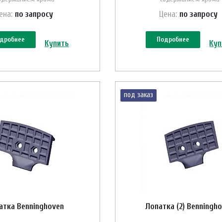
ена:
по зап
р
осу
Цена:
по зап
р
осу
дробнее
Подробнее
Купить
Куп
под заказ
атка Benninghoven
Лопатка (2) Benningh