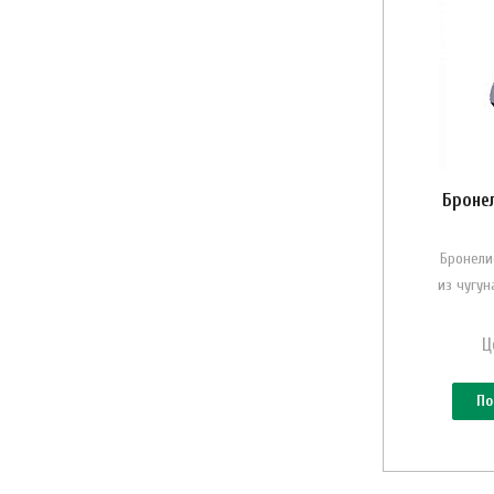
Бронел
Бронели
из чугу
Ц
По