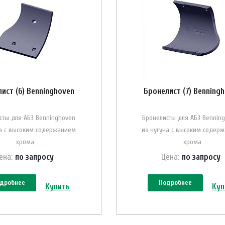
ист (6) Benninghoven
Бронелист (7) Benning
сты для АБЗ Benninghoven
Бронелисты для АБЗ Bennin
на с высоким содержанием
из чугуна с высоким содер
хрома
хрома
ена:
по зап
р
осу
Цена:
по зап
р
осу
дробнее
Подробнее
Купить
Куп