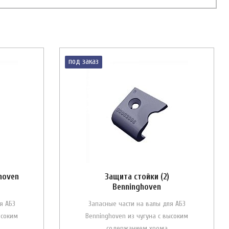
под заказ
hoven
Защита стойки (2)
Benninghoven
я АБЗ
Запасные части на валы для АБЗ
ысоким
Benninghoven из чугуна с высоким
содержанием хрома