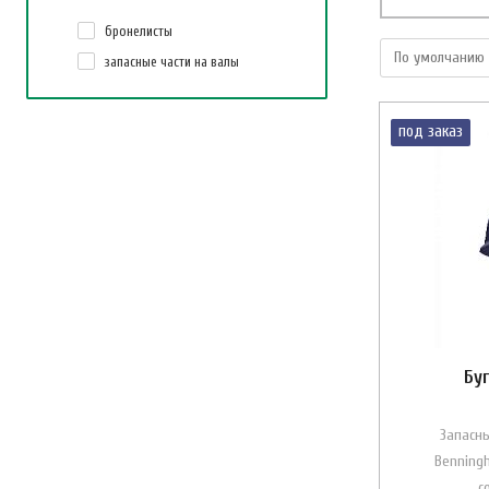
бронелисты
запасные части на валы
под заказ
Бу
Запасны
Benning
с