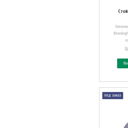
Стой
Запасны
Benning
с
Ц
По
под заказ