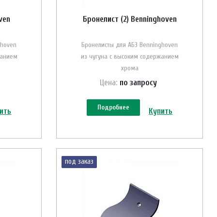
ven
Бронелист (2) Benninghoven
ghoven
Бронелисты для АБЗ Benninghoven
жанием
из чугуна с высоким содержанием
хрома
Цена:
по зап
р
осу
Подробнее
ить
Купить
под заказ